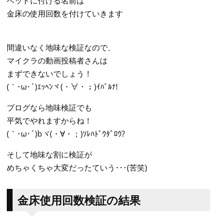
ベッドに付ける名前は
金床の使用回数を付けていきます
間違いなく地味な検証なので、
マイクラの動画投稿者さんは
まずできないでしょう！
(｀･ω･´)ｴｯﾍﾝヾ(・∀・；)ｲﾊﾞﾙﾅ!
ブログなら地味検証でも
平気でやれますからね！
(｀･ω･´)bヾ(・∀・；)ｿﾚﾊﾄﾞｳﾀﾞﾛｳ?
そして地味な割に検証が
めちゃくちゃ大変だったていう･･･(苦笑)
金床使用回数検証の結果