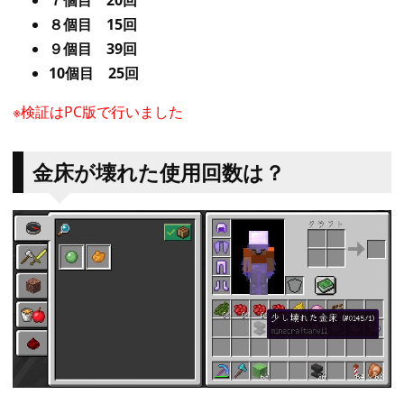
７個目 20回
８個目 15回
９個目 39回
10個目 25回
※検証はPC版で行いました
金床が壊れた使用回数は？