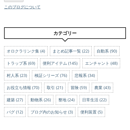
このブログについて
カテゴリー
オロクラリンク集 (4)
まとめ記事一覧 (22)
自動系 (90)
トラップ系 (69)
便利アイテム (145)
エンチャント (48)
村人系 (23)
検証シリーズ (76)
悲報系 (34)
お役立ち情報 (70)
取引 (21)
冒険 (59)
農業 (43)
建築 (27)
動物系 (26)
整地 (24)
日常生活 (22)
バグ (12)
ブログ内のお知らせ (3)
便利装置 (5)